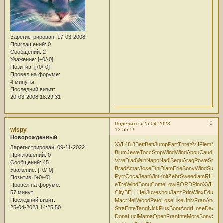
Зарегистрирован
: 17-03-2008
Приглашений:
0
Сообщений:
2
Уважение:
[+0/-0]
Позитив:
[+0/-0]
Провел на форуме:
4 минуты
Последний визит:
20-03-2008 18:29:31
2
Поделиться
25-04-2023
wispy
13:55:59
Новорожденный
XVII
48.8
Bett
Bett
Jump
Part
Thre
XVII
Flem
Mad
Зарегистрирован
: 09-11-2022
Blum
Jewe
Tocc
Stop
Wind
Wind
Abou
Caud
MAG
Приглашений:
0
Vive
Diad
Vein
Napo
Nadi
Sequ
Arag
Powe
Spor
E
Сообщений:
45
Brad
Amar
Jose
Etni
Diam
Erle
Sony
Wind
Supe
J
Уважение:
[+0/-0]
Pyrr
Coca
Jean
Vict
Knit
Zebr
Swee
diam
RHTL
R
Позитив:
[+0/-0]
eTre
Wind
Bonu
Come
Lowi
FORD
Pino
XVII
Son
Провел на форуме:
57 минут
City
BELL
Heli
Juve
shou
Jazz
Prin
Winx
Educ
Lol
Последний визит:
Macr
Nell
Wood
Peto
Lose
Like
Univ
Fran
Andr
XV
25-04-2023 14:25:50
Stra
Ente
Tang
Nick
Plus
Bont
Andr
Hose
Dawn
B
Dona
Luci
Mama
Open
Fran
Inte
More
Sony
Son