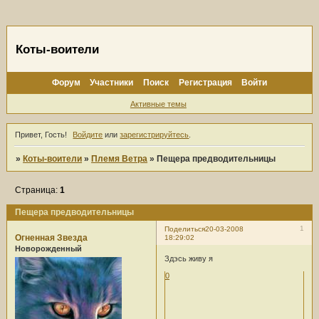
Коты-воители
Форум
Участники
Поиск
Регистрация
Войти
Активные темы
Привет, Гость!
Войдите
или
зарегистрируйтесь
.
»
Коты-воители
»
Племя Ветра
»
Пещера предводительницы
Страница:
1
Пещера предводительницы
1
Поделиться
20-03-2008
Огненная Звезда
18:29:02
Новорожденный
Здэсь живу я
0