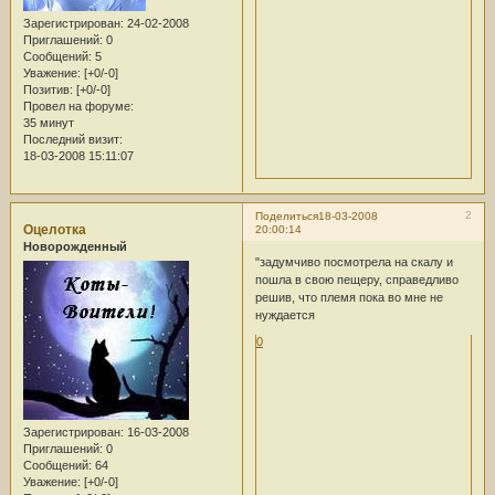
Зарегистрирован
: 24-02-2008
Приглашений:
0
Сообщений:
5
Уважение:
[+0/-0]
Позитив:
[+0/-0]
Провел на форуме:
35 минут
Последний визит:
18-03-2008 15:11:07
2
Поделиться
18-03-2008
Оцелотка
20:00:14
Новорожденный
"задумчиво посмотрела на скалу и
пошла в свою пещеру, справедливо
решив, что племя пока во мне не
нуждается
0
Зарегистрирован
: 16-03-2008
Приглашений:
0
Сообщений:
64
Уважение:
[+0/-0]