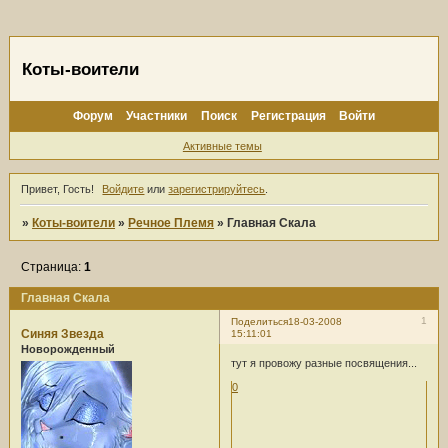
Коты-воители
Форум
Участники
Поиск
Регистрация
Войти
Активные темы
Привет, Гость!
Войдите
или
зарегистрируйтесь
.
»
Коты-воители
»
Речное Племя
»
Главная Скала
Страница:
1
Главная Скала
1
Поделиться
18-03-2008
Синяя Звезда
15:11:01
Новорожденный
тут я провожу разные посвящения...
0