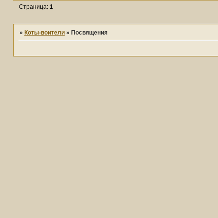
Страница:
1
»
Коты-воители
»
Посвящения