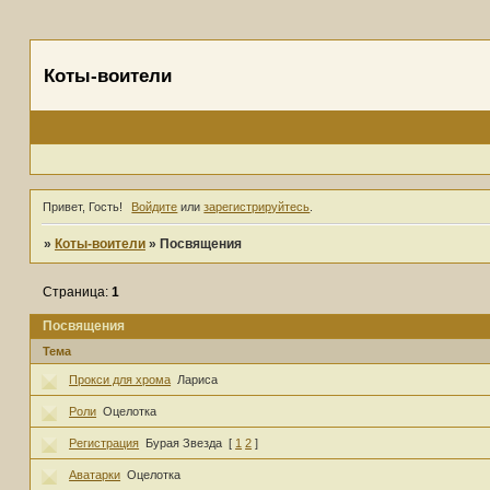
Коты-воители
Привет, Гость!
Войдите
или
зарегистрируйтесь
.
»
Коты-воители
»
Посвящения
Страница:
1
Посвящения
Тема
Прокси для хрома
Лариса
Роли
Оцелотка
Регистрация
Бурая Звезда
[
1
2
]
Аватарки
Оцелотка