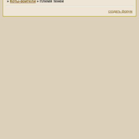
»
Коты-воители
»
Племя Теней
создать форум