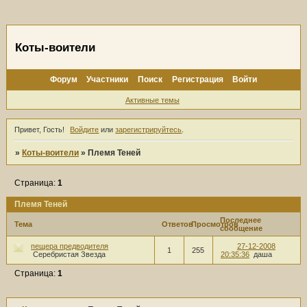
Коты-воители
Форум
Участники
Поиск
Регистрация
Войти
Активные темы
Привет, Гость!
Войдите
или
зарегистрируйтесь
.
»
Коты-воители
»
Племя Теней
Страница:
1
Племя Теней
Последнее
Тема
Ответов
Просмотров
сообщение
пещера предводителя
27-12-2008
1
255
Серебристая Звезда
20:35:36
даша
Страница:
1